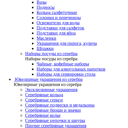
Вазы
Подносы
Кольца салфеточные
Солонки и перечницы
Освежители для воды
Подставки для салфеток
Подставки для яйца
Масленки
Украшения для пирога, кулича
Шпажки
Наборы посуды из серебра
Наборы посуды из серебра
Чайные, кофейные наборы
Наборы для алкогольных напитков
Наборы для сервировки стола
Ювелирные украшения из серебра
Ювелирные украшения из серебра
Эксклюзивные украшения
Серебряные кольца
Серебряные серьги
Серебряные подвески и медальоны
Серебряные броши и значки
Серебряные колье
Серебряные цепочки и шнуры
Прочие серебряные украшения