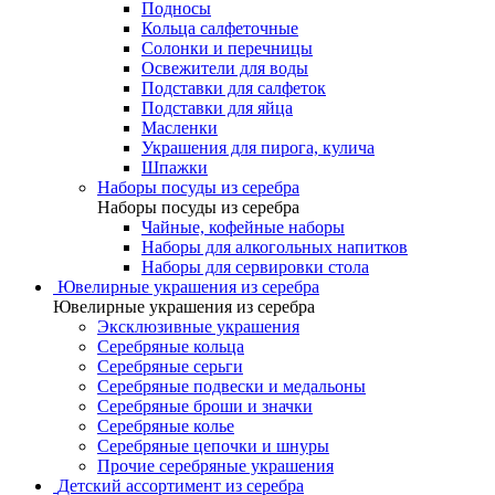
Подносы
Кольца салфеточные
Солонки и перечницы
Освежители для воды
Подставки для салфеток
Подставки для яйца
Масленки
Украшения для пирога, кулича
Шпажки
Наборы посуды из серебра
Наборы посуды из серебра
Чайные, кофейные наборы
Наборы для алкогольных напитков
Наборы для сервировки стола
Ювелирные украшения из серебра
Ювелирные украшения из серебра
Эксклюзивные украшения
Серебряные кольца
Серебряные серьги
Серебряные подвески и медальоны
Серебряные броши и значки
Серебряные колье
Серебряные цепочки и шнуры
Прочие серебряные украшения
Детский ассортимент из серебра