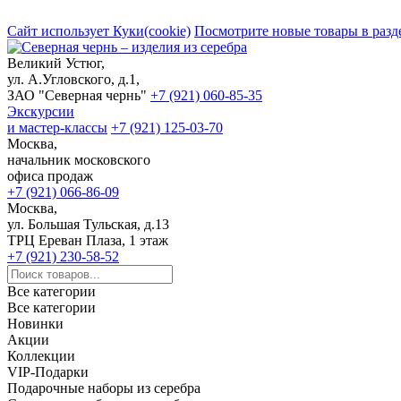
Сайт использует Куки(cookie)
Посмотрите новые товары в разд
Великий Устюг,
ул. А.Угловского, д.1,
ЗАО "Северная чернь"
+7 (921) 060-85-35
Экскурсии
и мастер-классы
+7 (921) 125-03-70
Москва,
начальник московского
офиса продаж
+7 (921) 066-86-09
Москва,
ул. Большая Тульская, д.13
ТРЦ Ереван Плаза, 1 этаж
+7 (921) 230-58-52
Все категории
Все категории
Новинки
Акции
Коллекции
VIP-Подарки
Подарочные наборы из серебра