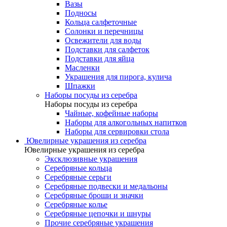
Вазы
Подносы
Кольца салфеточные
Солонки и перечницы
Освежители для воды
Подставки для салфеток
Подставки для яйца
Масленки
Украшения для пирога, кулича
Шпажки
Наборы посуды из серебра
Наборы посуды из серебра
Чайные, кофейные наборы
Наборы для алкогольных напитков
Наборы для сервировки стола
Ювелирные украшения из серебра
Ювелирные украшения из серебра
Эксклюзивные украшения
Серебряные кольца
Серебряные серьги
Серебряные подвески и медальоны
Серебряные броши и значки
Серебряные колье
Серебряные цепочки и шнуры
Прочие серебряные украшения