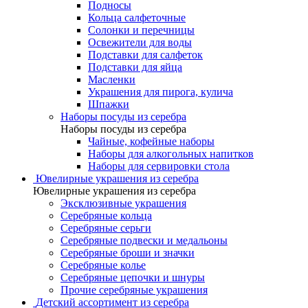
Подносы
Кольца салфеточные
Солонки и перечницы
Освежители для воды
Подставки для салфеток
Подставки для яйца
Масленки
Украшения для пирога, кулича
Шпажки
Наборы посуды из серебра
Наборы посуды из серебра
Чайные, кофейные наборы
Наборы для алкогольных напитков
Наборы для сервировки стола
Ювелирные украшения из серебра
Ювелирные украшения из серебра
Эксклюзивные украшения
Серебряные кольца
Серебряные серьги
Серебряные подвески и медальоны
Серебряные броши и значки
Серебряные колье
Серебряные цепочки и шнуры
Прочие серебряные украшения
Детский ассортимент из серебра