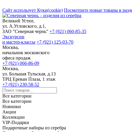
Сайт использует Куки(cookie)
Посмотрите новые товары в разд
Великий Устюг,
ул. А.Угловского, д.1,
ЗАО "Северная чернь"
+7 (921) 060-85-35
Экскурсии
и мастер-классы
+7 (921) 125-03-70
Москва,
начальник московского
офиса продаж
+7 (921) 066-86-09
Москва,
ул. Большая Тульская, д.13
ТРЦ Ереван Плаза, 1 этаж
+7 (921) 230-58-52
Все категории
Все категории
Новинки
Акции
Коллекции
VIP-Подарки
Подарочные наборы из серебра