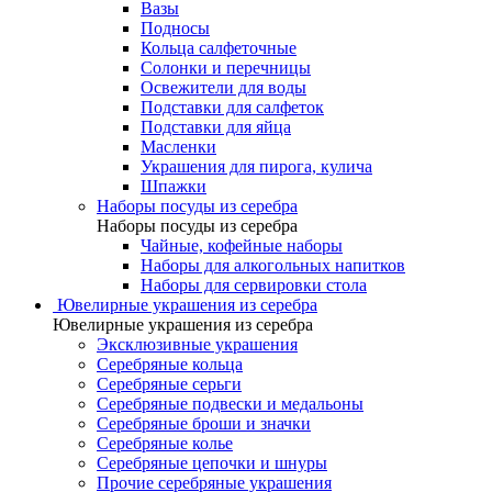
Вазы
Подносы
Кольца салфеточные
Солонки и перечницы
Освежители для воды
Подставки для салфеток
Подставки для яйца
Масленки
Украшения для пирога, кулича
Шпажки
Наборы посуды из серебра
Наборы посуды из серебра
Чайные, кофейные наборы
Наборы для алкогольных напитков
Наборы для сервировки стола
Ювелирные украшения из серебра
Ювелирные украшения из серебра
Эксклюзивные украшения
Серебряные кольца
Серебряные серьги
Серебряные подвески и медальоны
Серебряные броши и значки
Серебряные колье
Серебряные цепочки и шнуры
Прочие серебряные украшения