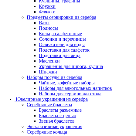
Кувшины, графины
Кружки
Фляжки
Предметы сервировки из серебра
Вазы
Подносы
Кольца салфеточные
Солонки и перечницы
Освежители для воды
Подставки для салфеток
Подставки для яйца
Масленки
Украшения для пирога, кулича
Шпажки
Наборы посуды из серебра
Чайные, кофейные наборы
Наборы для алкогольных напитков
Наборы для сервировки стола
Ювелирные украшения из серебра
Серебряные браслеты
Браслеты разъемные
Браслеты с цепью
Звенья браслетов
Эксклюзивные украшения
Серебряные кольца