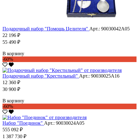
Подарочный набор "Помощь Целителя"
Арт.: 90030042А05
22 196 ₽
55 490 ₽
В корзину
-60%
Подарочный набор "Крестильный"
Арт.: 90030025А16
12 360 ₽
30 900 ₽
В корзину
-60%
Набор "Поединок"
Арт.: 90030024А05
555 092 ₽
1 387 730 ₽