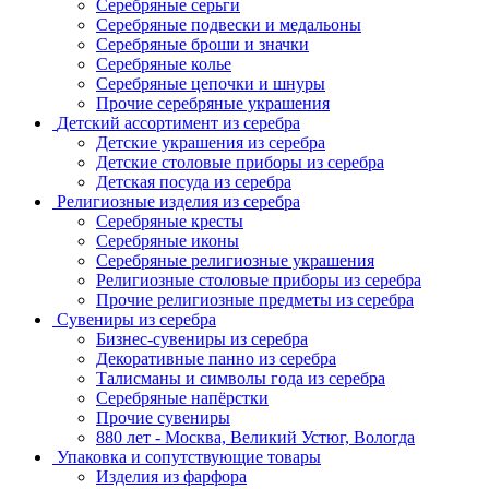
Серебряные серьги
Серебряные подвески и медальоны
Серебряные броши и значки
Серебряные колье
Серебряные цепочки и шнуры
Прочие серебряные украшения
Детский ассортимент из серебра
Детские украшения из серебра
Детские столовые приборы из серебра
Детская посуда из серебра
Религиозные изделия из серебра
Серебряные кресты
Серебряные иконы
Серебряные религиозные украшения
Религиозные столовые приборы из серебра
Прочие религиозные предметы из серебра
Сувениры из серебра
Бизнес-сувениры из серебра
Декоративные панно из серебра
Талисманы и символы года из серебра
Серебряные напёрстки
Прочие сувениры
880 лет - Москва, Великий Устюг, Вологда
Упаковка и сопутствующие товары
Изделия из фарфора