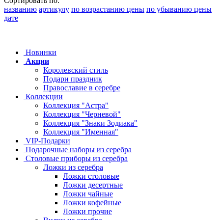
Сортировать по:
названию
артикулу
по возрастанию цены
по убыванию цены
дате
Новинки
Акции
Королевский стиль
Подари праздник
Православие в серебре
Коллекции
Коллекция "Астра"
Коллекция "Черневой"
Коллекция "Знаки Зодиака"
Коллекция "Именная"
VIP-Подарки
Подарочные наборы из серебра
Столовые приборы из серебра
Ложки из серебра
Ложки столовые
Ложки десертные
Ложки чайные
Ложки кофейные
Ложки прочие