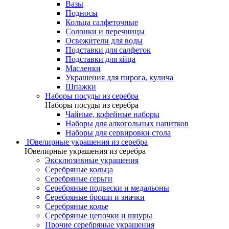
Вазы
Подносы
Кольца салфеточные
Солонки и перечницы
Освежители для воды
Подставки для салфеток
Подставки для яйца
Масленки
Украшения для пирога, кулича
Шпажки
Наборы посуды из серебра
Наборы посуды из серебра
Чайные, кофейные наборы
Наборы для алкогольных напитков
Наборы для сервировки стола
Ювелирные украшения из серебра
Ювелирные украшения из серебра
Эксклюзивные украшения
Серебряные кольца
Серебряные серьги
Серебряные подвески и медальоны
Серебряные броши и значки
Серебряные колье
Серебряные цепочки и шнуры
Прочие серебряные украшения