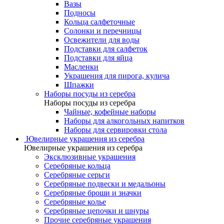
Вазы
Подносы
Кольца салфеточные
Солонки и перечницы
Освежители для воды
Подставки для салфеток
Подставки для яйца
Масленки
Украшения для пирога, кулича
Шпажки
Наборы посуды из серебра
Наборы посуды из серебра
Чайные, кофейные наборы
Наборы для алкогольных напитков
Наборы для сервировки стола
Ювелирные украшения из серебра
Ювелирные украшения из серебра
Эксклюзивные украшения
Серебряные кольца
Серебряные серьги
Серебряные подвески и медальоны
Серебряные броши и значки
Серебряные колье
Серебряные цепочки и шнуры
Прочие серебряные украшения