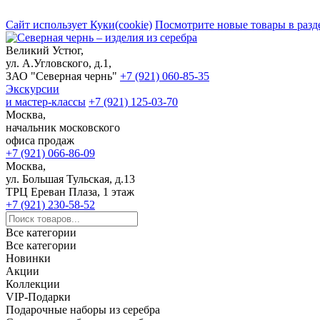
Сайт использует Куки(cookie)
Посмотрите новые товары в разд
Великий Устюг,
ул. А.Угловского, д.1,
ЗАО "Северная чернь"
+7 (921) 060-85-35
Экскурсии
и мастер-классы
+7 (921) 125-03-70
Москва,
начальник московского
офиса продаж
+7 (921) 066-86-09
Москва,
ул. Большая Тульская, д.13
ТРЦ Ереван Плаза, 1 этаж
+7 (921) 230-58-52
Все категории
Все категории
Новинки
Акции
Коллекции
VIP-Подарки
Подарочные наборы из серебра