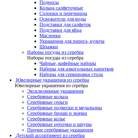
Подносы
Кольца салфеточные
Солонки и перечницы
Освежители для воды
Подставки для салфеток
Подставки для яйца
Масленки
Украшения для пирога, кулича
Шпажки
Наборы посуды из серебра
Наборы посуды из серебра
Чайные, кофейные наборы
Наборы для алкогольных напитков
Наборы для сервировки стола
Ювелирные украшения из серебра
Ювелирные украшения из серебра
Эксклюзивные украшения
Серебряные кольца
Серебряные серьги
Серебряные подвески и медальоны
Серебряные броши и значки
Серебряные колье
Серебряные цепочки и шнуры
Прочие серебряные украшения
Детский ассортимент из серебра