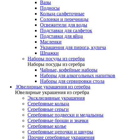
Вазы
Подносы
Кольца салфеточные
Солонки и перечницы
Освежители для воды
Подставки для салфеток
Подставки для яйца
Масленки
Украшения для пирога, кулича
Шпажки
Наборы посуды из серебра
Наборы посуды из серебра
Чайные, кофейные наборы
Наборы для алкогольных напитков
Наборы для сервировки стола
Ювелирные украшения из серебра
Ювелирные украшения из серебра
Эксклюзивные украшения
Серебряные кольца
Серебряные серьги
Серебряные подвески и медальоны
Серебряные броши и значки
Серебряные колье
Серебряные цепочки и шнуры
Прочие серебряные украшения