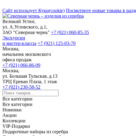
Сайт использует Куки(cookie)
Посмотрите новые товары в разд
Великий Устюг,
ул. А.Угловского, д.1,
ЗАО "Северная чернь"
+7 (921) 060-85-35
Экскурсии
и мастер-классы
+7 (921) 125-03-70
Москва,
начальник московского
офиса продаж
+7 (921) 066-86-09
Москва,
ул. Большая Тульская, д.13
ТРЦ Ереван Плаза, 1 этаж
+7 (921) 230-58-52
Все категории
Все категории
Новинки
Акции
Коллекции
VIP-Подарки
Подарочные наборы из серебра