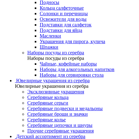
Подносы
Кольца салфеточные
Солонки и перечницы
Освежители для воды
Подставки для салфеток
Подставки для яйца
Масленки
Украшения для пирога, кулича
Шпажки
Наборы посуды из серебра
Наборы посуды из серебра
Чайные, кофейные наборы
Наборы для алкогольных напитков
Наборы для сервировки стола
Ювелирные украшения из серебра
Ювелирные украшения из серебра
Эксклюзивные украшения
Серебряные кольца
Серебряные серьги
Серебряные подвески и медальоны
Серебряные броши и значки
Серебряные колье
Серебряные цепочки и шнуры
Прочие серебряные украшения
Детский ассортимент из серебра