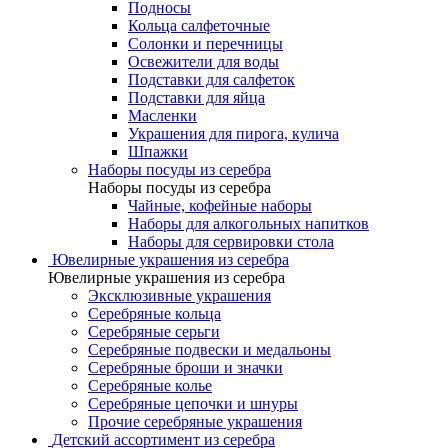
Подносы
Кольца салфеточные
Солонки и перечницы
Освежители для воды
Подставки для салфеток
Подставки для яйца
Масленки
Украшения для пирога, кулича
Шпажки
Наборы посуды из серебра
Наборы посуды из серебра
Чайные, кофейные наборы
Наборы для алкогольных напитков
Наборы для сервировки стола
Ювелирные украшения из серебра
Ювелирные украшения из серебра
Эксклюзивные украшения
Серебряные кольца
Серебряные серьги
Серебряные подвески и медальоны
Серебряные броши и значки
Серебряные колье
Серебряные цепочки и шнуры
Прочие серебряные украшения
Детский ассортимент из серебра