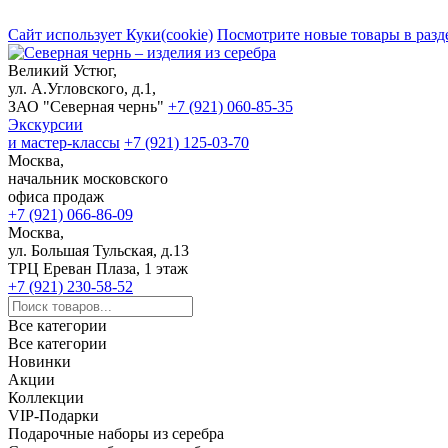
Сайт использует Куки(cookie)
Посмотрите новые товары в разд
Великий Устюг,
ул. А.Угловского, д.1,
ЗАО "Северная чернь"
+7 (921) 060-85-35
Экскурсии
и мастер-классы
+7 (921) 125-03-70
Москва,
начальник московского
офиса продаж
+7 (921) 066-86-09
Москва,
ул. Большая Тульская, д.13
ТРЦ Ереван Плаза, 1 этаж
+7 (921) 230-58-52
Все категории
Все категории
Новинки
Акции
Коллекции
VIP-Подарки
Подарочные наборы из серебра