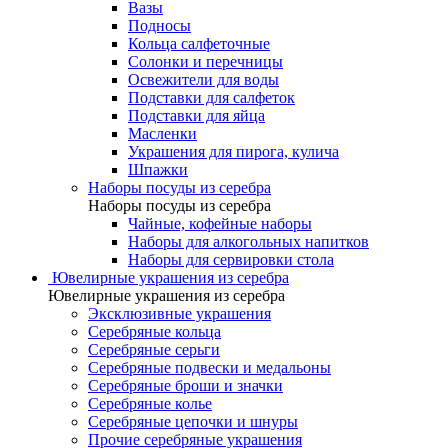
Вазы
Подносы
Кольца салфеточные
Солонки и перечницы
Освежители для воды
Подставки для салфеток
Подставки для яйца
Масленки
Украшения для пирога, кулича
Шпажки
Наборы посуды из серебра
Наборы посуды из серебра
Чайные, кофейные наборы
Наборы для алкогольных напитков
Наборы для сервировки стола
Ювелирные украшения из серебра
Ювелирные украшения из серебра
Эксклюзивные украшения
Серебряные кольца
Серебряные серьги
Серебряные подвески и медальоны
Серебряные броши и значки
Серебряные колье
Серебряные цепочки и шнуры
Прочие серебряные украшения