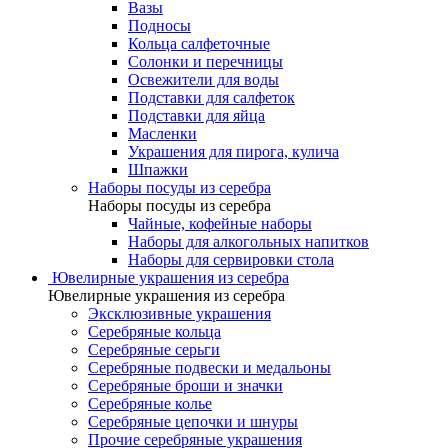
Вазы
Подносы
Кольца салфеточные
Солонки и перечницы
Освежители для воды
Подставки для салфеток
Подставки для яйца
Масленки
Украшения для пирога, кулича
Шпажки
Наборы посуды из серебра
Наборы посуды из серебра
Чайные, кофейные наборы
Наборы для алкогольных напитков
Наборы для сервировки стола
Ювелирные украшения из серебра
Ювелирные украшения из серебра
Эксклюзивные украшения
Серебряные кольца
Серебряные серьги
Серебряные подвески и медальоны
Серебряные броши и значки
Серебряные колье
Серебряные цепочки и шнуры
Прочие серебряные украшения