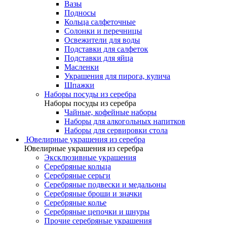
Вазы
Подносы
Кольца салфеточные
Солонки и перечницы
Освежители для воды
Подставки для салфеток
Подставки для яйца
Масленки
Украшения для пирога, кулича
Шпажки
Наборы посуды из серебра
Наборы посуды из серебра
Чайные, кофейные наборы
Наборы для алкогольных напитков
Наборы для сервировки стола
Ювелирные украшения из серебра
Ювелирные украшения из серебра
Эксклюзивные украшения
Серебряные кольца
Серебряные серьги
Серебряные подвески и медальоны
Серебряные броши и значки
Серебряные колье
Серебряные цепочки и шнуры
Прочие серебряные украшения