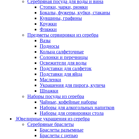
Серебряная посуда для воды и вина
Стопки, чарки, рюмки
Бокалы, фужеры, кубки, стаканы
Кувшины, графины
Кружки
Фляжки
Предметы сервировки из серебра
Вазы
Подносы
Кольца салфеточные
Солонки и перечницы
Освежители для воды
Подставки для салфеток
Подставки для яйца
Масленки
Украшения для пирога, кулича
Шпажки
Наборы посуды из серебра
Чайные, кофейные наборы
Наборы для алкогольных напитков
Наборы для сервировки стола
Ювелирные украшения из серебра
Серебряные браслеты
Браслеты разъемные
Браслеты с цепью