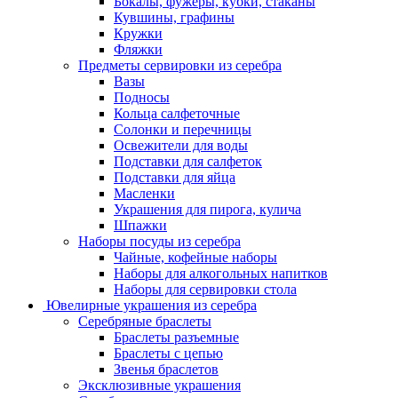
Бокалы, фужеры, кубки, стаканы
Кувшины, графины
Кружки
Фляжки
Предметы сервировки из серебра
Вазы
Подносы
Кольца салфеточные
Солонки и перечницы
Освежители для воды
Подставки для салфеток
Подставки для яйца
Масленки
Украшения для пирога, кулича
Шпажки
Наборы посуды из серебра
Чайные, кофейные наборы
Наборы для алкогольных напитков
Наборы для сервировки стола
Ювелирные украшения из серебра
Серебряные браслеты
Браслеты разъемные
Браслеты с цепью
Звенья браслетов
Эксклюзивные украшения