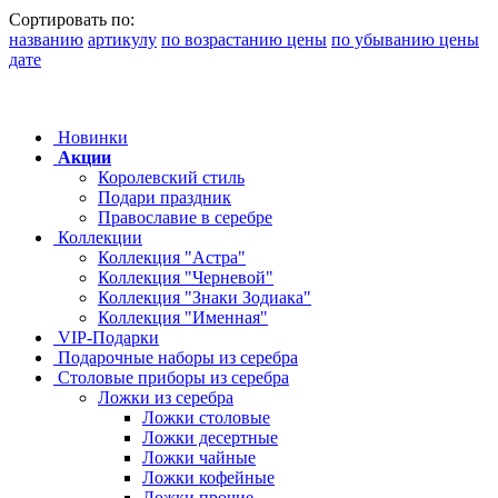
Сортировать по:
названию
артикулу
по возрастанию цены
по убыванию цены
дате
Новинки
Акции
Королевский стиль
Подари праздник
Православие в серебре
Коллекции
Коллекция "Астра"
Коллекция "Черневой"
Коллекция "Знаки Зодиака"
Коллекция "Именная"
VIP-Подарки
Подарочные наборы из серебра
Столовые приборы из серебра
Ложки из серебра
Ложки столовые
Ложки десертные
Ложки чайные
Ложки кофейные
Ложки прочие