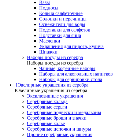
Вазы
Подносы
Кольца салфеточные
Солонки и перечницы
Освежители для воды
Подставки для салфеток
Подставки для яйца
Масленки
Украшения для пирога, кулича
Шпажки
Наборы посуды из серебра
Наборы посуды из серебра
Чайные, кофейные наборы
Наборы для алкогольных напитков
Наборы для сервировки стола
Ювелирные украшения из серебра
Ювелирные украшения из серебра
Эксклюзивные украшения
Серебряные кольца
Серебряные серьги
Серебряные подвески и медальоны
Серебряные броши и значки
Серебряные колье
Серебряные цепочки и шнуры
Прочие серебряные украшения