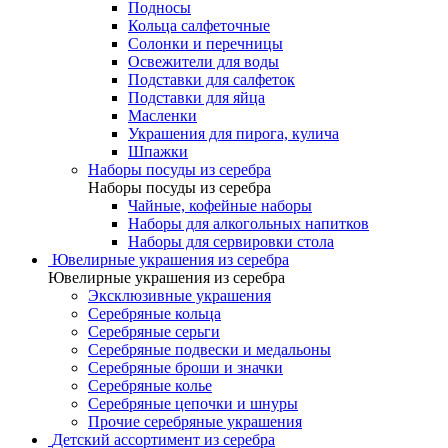
Подносы
Кольца салфеточные
Солонки и перечницы
Освежители для воды
Подставки для салфеток
Подставки для яйца
Масленки
Украшения для пирога, кулича
Шпажки
Наборы посуды из серебра
Наборы посуды из серебра
Чайные, кофейные наборы
Наборы для алкогольных напитков
Наборы для сервировки стола
Ювелирные украшения из серебра
Ювелирные украшения из серебра
Эксклюзивные украшения
Серебряные кольца
Серебряные серьги
Серебряные подвески и медальоны
Серебряные броши и значки
Серебряные колье
Серебряные цепочки и шнуры
Прочие серебряные украшения
Детский ассортимент из серебра