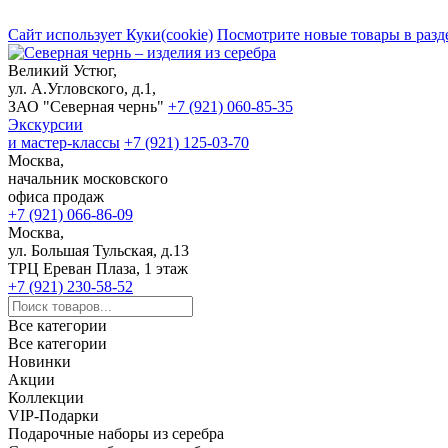
Сайт использует Куки(cookie)
Посмотрите новые товары в разд
Великий Устюг,
ул. А.Угловского, д.1,
ЗАО "Северная чернь"
+7 (921) 060-85-35
Экскурсии
и мастер-классы
+7 (921) 125-03-70
Москва,
начальник московского
офиса продаж
+7 (921) 066-86-09
Москва,
ул. Большая Тульская, д.13
ТРЦ Ереван Плаза, 1 этаж
+7 (921) 230-58-52
Все категории
Все категории
Новинки
Акции
Коллекции
VIP-Подарки
Подарочные наборы из серебра