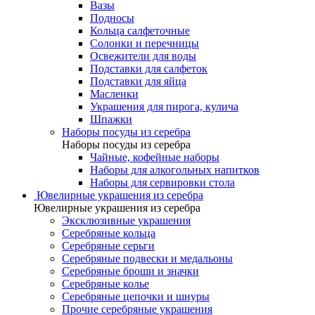
Вазы
Подносы
Кольца салфеточные
Солонки и перечницы
Освежители для воды
Подставки для салфеток
Подставки для яйца
Масленки
Украшения для пирога, кулича
Шпажки
Наборы посуды из серебра
Наборы посуды из серебра
Чайные, кофейные наборы
Наборы для алкогольных напитков
Наборы для сервировки стола
Ювелирные украшения из серебра
Ювелирные украшения из серебра
Эксклюзивные украшения
Серебряные кольца
Серебряные серьги
Серебряные подвески и медальоны
Серебряные броши и значки
Серебряные колье
Серебряные цепочки и шнуры
Прочие серебряные украшения