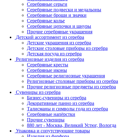
Серебряные серьги
Серебряные подвески и медальоны
Серебряные броши и значки
Серебряные колье
Серебряные цепочки и шнуры
Прочие серебряные украшения
Детский ассортимент из серебра
Детские украшения из серебра
Детские столовые приборы из серебра
Детская посуда из серебра
Религиозные изделия из серебра
Серебряные кресты
Серебряные иконы
Серебряные религиозные украшения
Религиозные столовые приборы из серебра
Прочие религиозные предметы из серебра
Сувениры из серебра
Бизнес-сувениры из серебра
Декоративные панно из серебра
Талисманы и символы года из серебра
Серебряные напёрстки
Прочие сувениры
880 лет - Москва, Великий Устюг, Вологда
Упаковка и сопутствующие товары
Изделия из фарфора