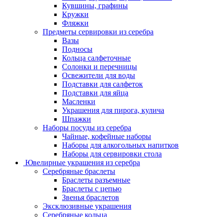
Кувшины, графины
Кружки
Фляжки
Предметы сервировки из серебра
Вазы
Подносы
Кольца салфеточные
Солонки и перечницы
Освежители для воды
Подставки для салфеток
Подставки для яйца
Масленки
Украшения для пирога, кулича
Шпажки
Наборы посуды из серебра
Чайные, кофейные наборы
Наборы для алкогольных напитков
Наборы для сервировки стола
Ювелирные украшения из серебра
Серебряные браслеты
Браслеты разъемные
Браслеты с цепью
Звенья браслетов
Эксклюзивные украшения
Серебряные кольца