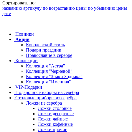
Сортировать по:
названию
артикулу
по возрастанию цены
по убыванию цены
дате
Новинки
Акции
Королевский стиль
Подари праздник
Православие в серебре
Коллекции
Коллекция "Астра"
Коллекция "Черневой"
Коллекция "Знаки Зодиака"
Коллекция "Именная"
VIP-Подарки
Подарочные наборы из серебра
Столовые приборы из серебра
Ложки из серебра
Ложки столовые
Ложки десертные
Ложки чайные
Ложки кофейные
Ложки прочие