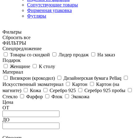
Сопутствующие товары
Фирменная упаковка
Футляры
Фильтры
Сбросить все
ФИЛЬТРЫ
Спецпредложение
Товары со скидкой
Лидер продаж
На заказ
Подарок
Женщине
К столу
Материал
Визикрон (крокодил)
Дизайнерская бумага Pellaq
Искусственный экоматериал
Картон
Картон (на
магните)
Кожа
Серебро 925
Серебро 925 пробы
Стекло
Фарфор
Флок
Экокожа
Цена
ОТ
ДО
Сбросить