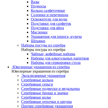
Вазы
Подносы
Кольца салфеточные
Солонки и перечницы
Освежители для воды
Подставки для салфеток
Подставки для яйца
Масленки
Украшения для пирога, кулича
Шпажки
Наборы посуды из серебра
Наборы посуды из серебра
Чайные, кофейные наборы
Наборы для алкогольных напитков
Наборы для сервировки стола
Ювелирные украшения из серебра
Ювелирные украшения из серебра
Эксклюзивные украшения
Серебряные кольца
Серебряные серьги
Серебряные подвески и медальоны
Серебряные броши и значки
Серебряные колье
Серебряные цепочки и шнуры
Прочие серебряные украшения