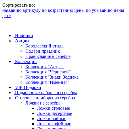
Сортировать по:
названию
артикулу
по возрастанию цены
по убыванию цены
дате
Новинки
Акции
Королевский стиль
Подари праздник
Православие в серебре
Коллекции
Коллекция "Астра"
Коллекция "Черневой"
Коллекция "Знаки Зодиака"
Коллекция "Именная"
VIP-Подарки
Подарочные наборы из серебра
Столовые приборы из серебра
Ложки из серебра
Ложки столовые
Ложки десертные
Ложки чайные
Ложки кофейные
Ложки прочие