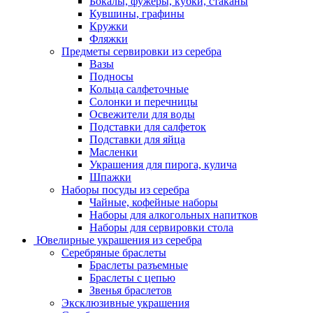
Бокалы, фужеры, кубки, стаканы
Кувшины, графины
Кружки
Фляжки
Предметы сервировки из серебра
Вазы
Подносы
Кольца салфеточные
Солонки и перечницы
Освежители для воды
Подставки для салфеток
Подставки для яйца
Масленки
Украшения для пирога, кулича
Шпажки
Наборы посуды из серебра
Чайные, кофейные наборы
Наборы для алкогольных напитков
Наборы для сервировки стола
Ювелирные украшения из серебра
Серебряные браслеты
Браслеты разъемные
Браслеты с цепью
Звенья браслетов
Эксклюзивные украшения