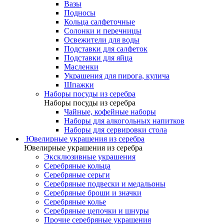
Вазы
Подносы
Кольца салфеточные
Солонки и перечницы
Освежители для воды
Подставки для салфеток
Подставки для яйца
Масленки
Украшения для пирога, кулича
Шпажки
Наборы посуды из серебра
Наборы посуды из серебра
Чайные, кофейные наборы
Наборы для алкогольных напитков
Наборы для сервировки стола
Ювелирные украшения из серебра
Ювелирные украшения из серебра
Эксклюзивные украшения
Серебряные кольца
Серебряные серьги
Серебряные подвески и медальоны
Серебряные броши и значки
Серебряные колье
Серебряные цепочки и шнуры
Прочие серебряные украшения