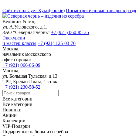
Сайт использует Куки(cookie)
Посмотрите новые товары в разд
Великий Устюг,
ул. А.Угловского, д.1,
ЗАО "Северная чернь"
+7 (921) 060-85-35
Экскурсии
и мастер-классы
+7 (921) 125-03-70
Москва,
начальник московского
офиса продаж
+7 (921) 066-86-09
Москва,
ул. Большая Тульская, д.13
ТРЦ Ереван Плаза, 1 этаж
+7 (921) 230-58-52
Все категории
Все категории
Новинки
Акции
Коллекции
VIP-Подарки
Подарочные наборы из серебра