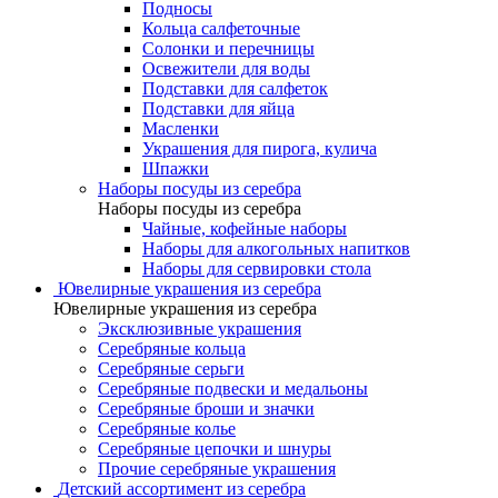
Подносы
Кольца салфеточные
Солонки и перечницы
Освежители для воды
Подставки для салфеток
Подставки для яйца
Масленки
Украшения для пирога, кулича
Шпажки
Наборы посуды из серебра
Наборы посуды из серебра
Чайные, кофейные наборы
Наборы для алкогольных напитков
Наборы для сервировки стола
Ювелирные украшения из серебра
Ювелирные украшения из серебра
Эксклюзивные украшения
Серебряные кольца
Серебряные серьги
Серебряные подвески и медальоны
Серебряные броши и значки
Серебряные колье
Серебряные цепочки и шнуры
Прочие серебряные украшения
Детский ассортимент из серебра