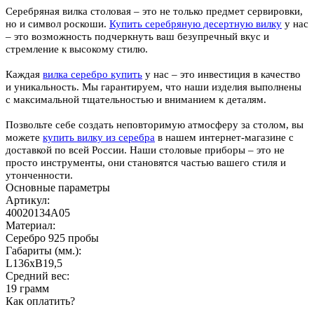
Серебряная вилка столовая – это не только предмет сервировки,
но и символ роскоши.
Купить серебряную десертную вилку
у нас
– это возможность подчеркнуть ваш безупречный вкус и
стремление к высокому стилю.
Каждая
вилка серебро купить
у нас – это инвестиция в качество
и уникальность. Мы гарантируем, что наши изделия выполнены
с максимальной тщательностью и вниманием к деталям.
Позвольте себе создать неповторимую атмосферу за столом, вы
можете
купить вилку из серебра
в нашем интернет-магазине с
доставкой по всей России. Наши столовые приборы – это не
просто инструменты, они становятся частью вашего стиля и
утонченности.
Основные параметры
Артикул:
40020134А05
Материал:
Серебро 925 пробы
Габариты (мм.):
L136хB19,5
Средний вес:
19 грамм
Как оплатить?