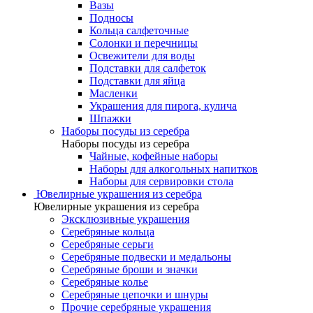
Вазы
Подносы
Кольца салфеточные
Солонки и перечницы
Освежители для воды
Подставки для салфеток
Подставки для яйца
Масленки
Украшения для пирога, кулича
Шпажки
Наборы посуды из серебра
Наборы посуды из серебра
Чайные, кофейные наборы
Наборы для алкогольных напитков
Наборы для сервировки стола
Ювелирные украшения из серебра
Ювелирные украшения из серебра
Эксклюзивные украшения
Серебряные кольца
Серебряные серьги
Серебряные подвески и медальоны
Серебряные броши и значки
Серебряные колье
Серебряные цепочки и шнуры
Прочие серебряные украшения