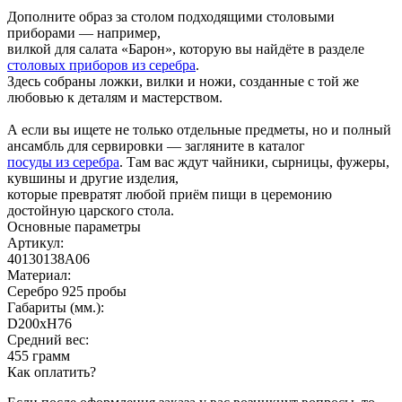
Дополните образ за столом подходящими столовыми
приборами — например,
вилкой для салата «Барон», которую вы найдёте в разделе
столовых приборов из серебра
.
Здесь собраны ложки, вилки и ножи, созданные с той же
любовью к деталям и мастерством.
А если вы ищете не только отдельные предметы, но и полный
ансамбль для сервировки — загляните в каталог
посуды из серебра
. Там вас ждут чайники, сырницы, фужеры,
кувшины и другие изделия,
которые превратят любой приём пищи в церемонию
достойную царского стола.
Основные параметры
Артикул:
40130138А06
Материал:
Серебро 925 пробы
Габариты (мм.):
D200хH76
Средний вес:
455 грамм
Как оплатить?