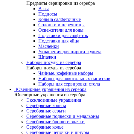
Предметы сервировки из серебра
Вазы
Подносы
Кольца салфеточные
Солонки и перечницы
Освежители для воды
Подставки для салфеток
Подставки для яйца
Масленки
Украшения для пирога, кулича
Шпажки
Наборы посуды из серебра
Наборы посуды из серебра
Чайные, кофейные наборы
Наборы для алкогольных напитков
Наборы для сервировки стола
Ювелирные украшения из серебра
Ювелирные украшения из серебра
Эксклюзивные украшения
Серебряные кольца
Серебряные серьги
Серебряные подвески и медальоны
Серебряные броши и значки
Серебряные колье
Серебряные цепочки и шнуры