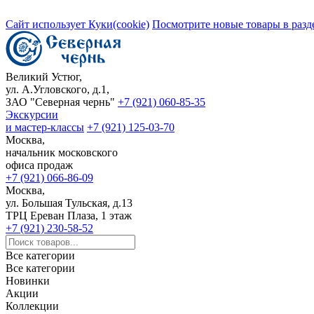
Сайт использует Куки(cookie)
Посмотрите новые товары в разд
Великий Устюг,
ул. А.Угловского, д.1,
ЗАО "Северная чернь"
+7 (921) 060-85-35
Экскурсии
и мастер-классы
+7 (921) 125-03-70
Москва,
начальник московского
офиса продаж
+7 (921) 066-86-09
Москва,
ул. Большая Тульская, д.13
ТРЦ Ереван Плаза, 1 этаж
+7 (921) 230-58-52
Все категории
Все категории
Новинки
Акции
Коллекции