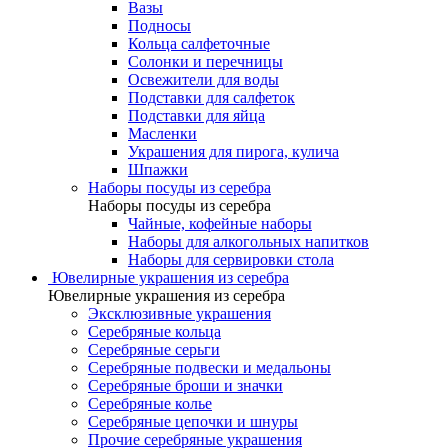
Вазы
Подносы
Кольца салфеточные
Солонки и перечницы
Освежители для воды
Подставки для салфеток
Подставки для яйца
Масленки
Украшения для пирога, кулича
Шпажки
Наборы посуды из серебра
Наборы посуды из серебра
Чайные, кофейные наборы
Наборы для алкогольных напитков
Наборы для сервировки стола
Ювелирные украшения из серебра
Ювелирные украшения из серебра
Эксклюзивные украшения
Серебряные кольца
Серебряные серьги
Серебряные подвески и медальоны
Серебряные броши и значки
Серебряные колье
Серебряные цепочки и шнуры
Прочие серебряные украшения