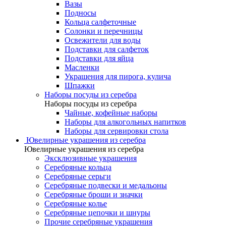
Вазы
Подносы
Кольца салфеточные
Солонки и перечницы
Освежители для воды
Подставки для салфеток
Подставки для яйца
Масленки
Украшения для пирога, кулича
Шпажки
Наборы посуды из серебра
Наборы посуды из серебра
Чайные, кофейные наборы
Наборы для алкогольных напитков
Наборы для сервировки стола
Ювелирные украшения из серебра
Ювелирные украшения из серебра
Эксклюзивные украшения
Серебряные кольца
Серебряные серьги
Серебряные подвески и медальоны
Серебряные броши и значки
Серебряные колье
Серебряные цепочки и шнуры
Прочие серебряные украшения