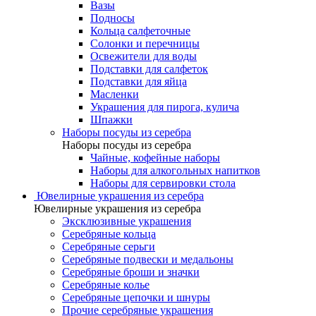
Вазы
Подносы
Кольца салфеточные
Солонки и перечницы
Освежители для воды
Подставки для салфеток
Подставки для яйца
Масленки
Украшения для пирога, кулича
Шпажки
Наборы посуды из серебра
Наборы посуды из серебра
Чайные, кофейные наборы
Наборы для алкогольных напитков
Наборы для сервировки стола
Ювелирные украшения из серебра
Ювелирные украшения из серебра
Эксклюзивные украшения
Серебряные кольца
Серебряные серьги
Серебряные подвески и медальоны
Серебряные броши и значки
Серебряные колье
Серебряные цепочки и шнуры
Прочие серебряные украшения