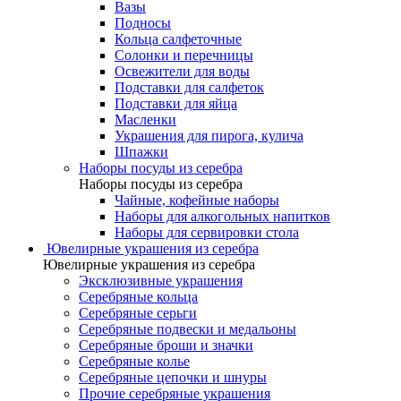
Вазы
Подносы
Кольца салфеточные
Солонки и перечницы
Освежители для воды
Подставки для салфеток
Подставки для яйца
Масленки
Украшения для пирога, кулича
Шпажки
Наборы посуды из серебра
Наборы посуды из серебра
Чайные, кофейные наборы
Наборы для алкогольных напитков
Наборы для сервировки стола
Ювелирные украшения из серебра
Ювелирные украшения из серебра
Эксклюзивные украшения
Серебряные кольца
Серебряные серьги
Серебряные подвески и медальоны
Серебряные броши и значки
Серебряные колье
Серебряные цепочки и шнуры
Прочие серебряные украшения