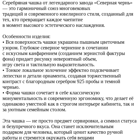
Серебряная чашка от легендарного завода «Северная чернь»
— это гармоничный союз многовековых
традиций и современного ювелирного стиля, созданный для
тех, кто превращает каждое чаепитие
в момент высокого эстетического наслаждения.
Особенности изделия:
• Вся поверхность чашки украшена пышным цветочным
узором. Глубокое северное чернение в сочетании
с искусным канфарением (созданием зернистой фактуры
фона) придает рисунку невероятный объем,
игру света и тактильную выразительность.
• Тонкое локальное золочение эффектно подсвечивает
лепестки и детали орнамента, создавая торжественный
контраст с благородным серебром 925 пробы и темной
чернью.
• Форма чашки сочетает в себе классическую
монументальность и современную эргономику, что делает её
одинаково уместной как в строгом интерьере кабинета, так и
за уютным семейным столом.
Эта чашка — не просто предмет сервировки, а символ статуса
и безупречного вкуса. Она станет исключительным
подарком для человека, который ценит качество ручной
работы и стремится окружать себя вещами