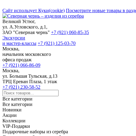
Сайт использует Куки(cookie)
Посмотрите новые товары в разд
Великий Устюг,
ул. А.Угловского, д.1,
ЗАО "Северная чернь"
+7 (921) 060-85-35
Экскурсии
и мастер-классы
+7 (921) 125-03-70
Москва,
начальник московского
офиса продаж
+7 (921) 066-86-09
Москва,
ул. Большая Тульская, д.13
ТРЦ Ереван Плаза, 1 этаж
+7 (921) 230-58-52
Все категории
Все категории
Новинки
Акции
Коллекции
VIP-Подарки
Подарочные наборы из серебра