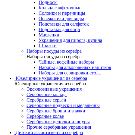
Подносы
Кольца салфеточные
Солонки и перечницы
Освежители для воды
Подставки для салфеток
Подставки для яйца
Масленки
Украшения для пирога, кулича
Шпажки
Наборы посуды из серебра
Наборы посуды из серебра
Чайные, кофейные наборы
Наборы для алкогольных напитков
Наборы для сервировки стола
Ювелирные украшения из серебра
Ювелирные украшения из серебра
Эксклюзивные украшения
Серебряные кольца
Серебряные серьги
Серебряные подвески и медальоны
Серебряные броши и значки
Серебряные колье
Серебряные цепочки и шнуры
Прочие серебряные украшения
Детский ассортимент из серебра