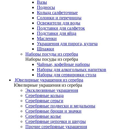
Вазы
Подносы
Кольца салфеточные
Солонки и перечницы
Освежители для воды
Подставки для салфеток
Подставки для яйца
Масленки
Украшения для пирога, кулича
Шпажки
Наборы посуды из серебра
Наборы посуды из серебра
Чайные, кофейные наборы
Наборы для алкогольных напитков
Наборы для сервировки стола
Ювелирные украшения из серебра
Ювелирные украшения из серебра
Эксклюзивные украшения
Серебряные кольца
Серебряные серьги
Серебряные подвески и медальоны
Серебряные броши и значки
Серебряные колье
Серебряные цепочки и шнуры
Прочие серебряные украшения