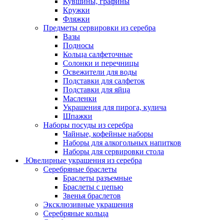
Кувшины, графины
Кружки
Фляжки
Предметы сервировки из серебра
Вазы
Подносы
Кольца салфеточные
Солонки и перечницы
Освежители для воды
Подставки для салфеток
Подставки для яйца
Масленки
Украшения для пирога, кулича
Шпажки
Наборы посуды из серебра
Чайные, кофейные наборы
Наборы для алкогольных напитков
Наборы для сервировки стола
Ювелирные украшения из серебра
Серебряные браслеты
Браслеты разъемные
Браслеты с цепью
Звенья браслетов
Эксклюзивные украшения
Серебряные кольца