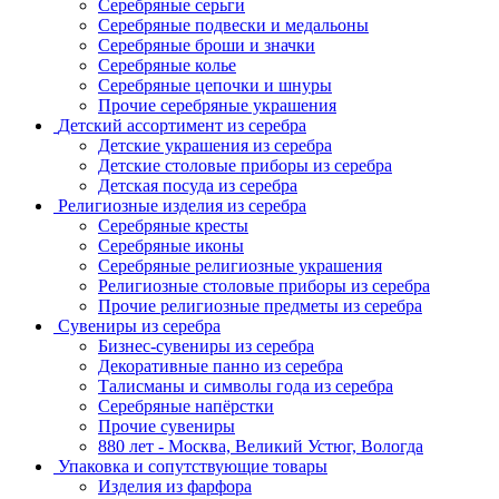
Серебряные серьги
Серебряные подвески и медальоны
Серебряные броши и значки
Серебряные колье
Серебряные цепочки и шнуры
Прочие серебряные украшения
Детский ассортимент из серебра
Детские украшения из серебра
Детские столовые приборы из серебра
Детская посуда из серебра
Религиозные изделия из серебра
Серебряные кресты
Серебряные иконы
Серебряные религиозные украшения
Религиозные столовые приборы из серебра
Прочие религиозные предметы из серебра
Сувениры из серебра
Бизнес-сувениры из серебра
Декоративные панно из серебра
Талисманы и символы года из серебра
Серебряные напёрстки
Прочие сувениры
880 лет - Москва, Великий Устюг, Вологда
Упаковка и сопутствующие товары
Изделия из фарфора