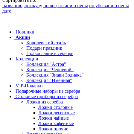
Сортировать по:
названию
артикулу
по возрастанию цены
по убыванию цены
дате
Новинки
Акции
Королевский стиль
Подари праздник
Православие в серебре
Коллекции
Коллекция "Астра"
Коллекция "Черневой"
Коллекция "Знаки Зодиака"
Коллекция "Именная"
VIP-Подарки
Подарочные наборы из серебра
Столовые приборы из серебра
Ложки из серебра
Ложки столовые
Ложки десертные
Ложки чайные
Ложки кофейные
Ложки прочие