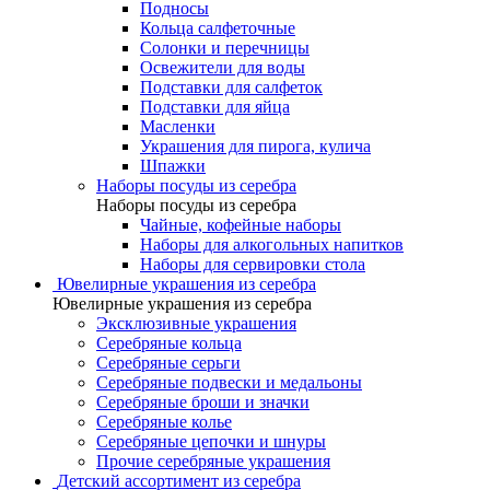
Подносы
Кольца салфеточные
Солонки и перечницы
Освежители для воды
Подставки для салфеток
Подставки для яйца
Масленки
Украшения для пирога, кулича
Шпажки
Наборы посуды из серебра
Наборы посуды из серебра
Чайные, кофейные наборы
Наборы для алкогольных напитков
Наборы для сервировки стола
Ювелирные украшения из серебра
Ювелирные украшения из серебра
Эксклюзивные украшения
Серебряные кольца
Серебряные серьги
Серебряные подвески и медальоны
Серебряные броши и значки
Серебряные колье
Серебряные цепочки и шнуры
Прочие серебряные украшения
Детский ассортимент из серебра