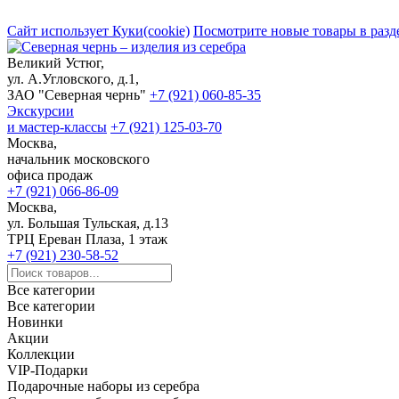
Сайт использует Куки(cookie)
Посмотрите новые товары в разд
Великий Устюг,
ул. А.Угловского, д.1,
ЗАО "Северная чернь"
+7 (921) 060-85-35
Экскурсии
и мастер-классы
+7 (921) 125-03-70
Москва,
начальник московского
офиса продаж
+7 (921) 066-86-09
Москва,
ул. Большая Тульская, д.13
ТРЦ Ереван Плаза, 1 этаж
+7 (921) 230-58-52
Все категории
Все категории
Новинки
Акции
Коллекции
VIP-Подарки
Подарочные наборы из серебра