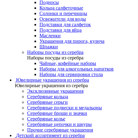
Подносы
Кольца салфеточные
Солонки и перечницы
Освежители для воды
Подставки для салфеток
Подставки для яйца
Масленки
Украшения для пирога, кулича
Шпажки
Наборы посуды из серебра
Наборы посуды из серебра
Чайные, кофейные наборы
Наборы для алкогольных напитков
Наборы для сервировки стола
Ювелирные украшения из серебра
Ювелирные украшения из серебра
Эксклюзивные украшения
Серебряные кольца
Серебряные серьги
Серебряные подвески и медальоны
Серебряные броши и значки
Серебряные колье
Серебряные цепочки и шнуры
Прочие серебряные украшения
Детский ассортимент из серебра