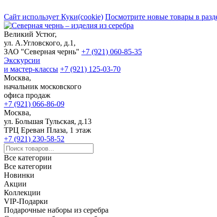
Сайт использует Куки(cookie)
Посмотрите новые товары в разд
Великий Устюг,
ул. А.Угловского, д.1,
ЗАО "Северная чернь"
+7 (921) 060-85-35
Экскурсии
и мастер-классы
+7 (921) 125-03-70
Москва,
начальник московского
офиса продаж
+7 (921) 066-86-09
Москва,
ул. Большая Тульская, д.13
ТРЦ Ереван Плаза, 1 этаж
+7 (921) 230-58-52
Все категории
Все категории
Новинки
Акции
Коллекции
VIP-Подарки
Подарочные наборы из серебра