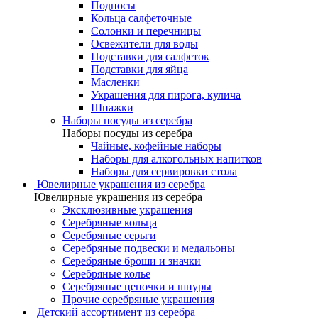
Подносы
Кольца салфеточные
Солонки и перечницы
Освежители для воды
Подставки для салфеток
Подставки для яйца
Масленки
Украшения для пирога, кулича
Шпажки
Наборы посуды из серебра
Наборы посуды из серебра
Чайные, кофейные наборы
Наборы для алкогольных напитков
Наборы для сервировки стола
Ювелирные украшения из серебра
Ювелирные украшения из серебра
Эксклюзивные украшения
Серебряные кольца
Серебряные серьги
Серебряные подвески и медальоны
Серебряные броши и значки
Серебряные колье
Серебряные цепочки и шнуры
Прочие серебряные украшения
Детский ассортимент из серебра