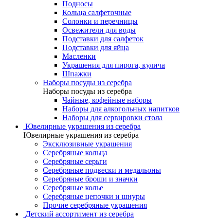
Подносы
Кольца салфеточные
Солонки и перечницы
Освежители для воды
Подставки для салфеток
Подставки для яйца
Масленки
Украшения для пирога, кулича
Шпажки
Наборы посуды из серебра
Наборы посуды из серебра
Чайные, кофейные наборы
Наборы для алкогольных напитков
Наборы для сервировки стола
Ювелирные украшения из серебра
Ювелирные украшения из серебра
Эксклюзивные украшения
Серебряные кольца
Серебряные серьги
Серебряные подвески и медальоны
Серебряные броши и значки
Серебряные колье
Серебряные цепочки и шнуры
Прочие серебряные украшения
Детский ассортимент из серебра