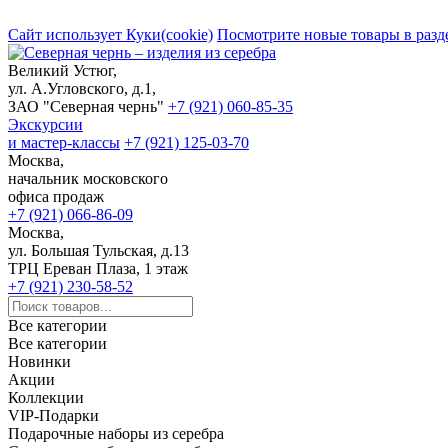
Сайт использует Куки(cookie)
Посмотрите новые товары в разд
Великий Устюг,
ул. А.Угловского, д.1,
ЗАО "Северная чернь"
+7 (921) 060-85-35
Экскурсии
и мастер-классы
+7 (921) 125-03-70
Москва,
начальник московского
офиса продаж
+7 (921) 066-86-09
Москва,
ул. Большая Тульская, д.13
ТРЦ Ереван Плаза, 1 этаж
+7 (921) 230-58-52
Все категории
Все категории
Новинки
Акции
Коллекции
VIP-Подарки
Подарочные наборы из серебра