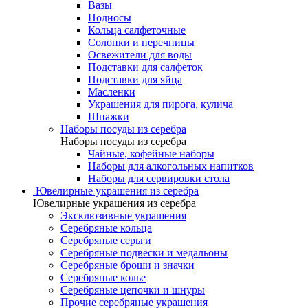
Вазы
Подносы
Кольца салфеточные
Солонки и перечницы
Освежители для воды
Подставки для салфеток
Подставки для яйца
Масленки
Украшения для пирога, кулича
Шпажки
Наборы посуды из серебра
Наборы посуды из серебра
Чайные, кофейные наборы
Наборы для алкогольных напитков
Наборы для сервировки стола
Ювелирные украшения из серебра
Ювелирные украшения из серебра
Эксклюзивные украшения
Серебряные кольца
Серебряные серьги
Серебряные подвески и медальоны
Серебряные броши и значки
Серебряные колье
Серебряные цепочки и шнуры
Прочие серебряные украшения