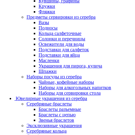
Кувшины, графины
Кружки
Фляжки
Предметы сервировки из серебра
Вазы
Подносы
Кольца салфеточные
Солонки и перечницы
Освежители для воды
Подставки для салфеток
Подставки для яйца
Масленки
Украшения для пирога, кулича
Шпажки
Наборы посуды из серебра
Чайные, кофейные наборы
Наборы для алкогольных напитков
Наборы для сервировки стола
Ювелирные украшения из серебра
Серебряные браслеты
Браслеты разъемные
Браслеты с цепью
Звенья браслетов
Эксклюзивные украшения
Серебряные кольца