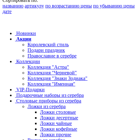
Сортировать по:
названию
артикулу
по возрастанию цены
по убыванию цены
дате
Новинки
Акции
Королевский стиль
Подари праздник
Православие в серебре
Коллекции
Коллекция "Астра"
Коллекция "Черневой"
Коллекция "Знаки Зодиака"
Коллекция "Именная"
VIP-Подарки
Подарочные наборы из серебра
Столовые приборы из серебра
Ложки из серебра
Ложки столовые
Ложки десертные
Ложки чайные
Ложки кофейные
Ложки прочие