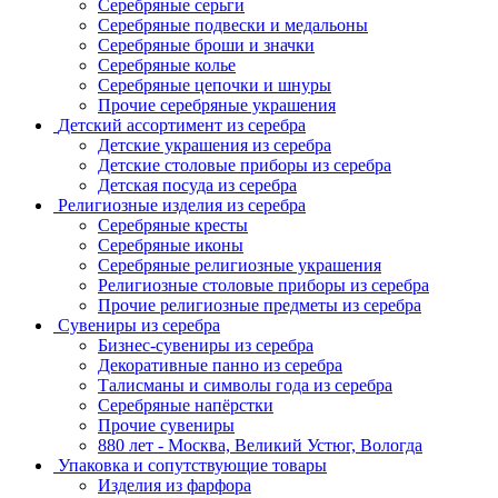
Серебряные серьги
Серебряные подвески и медальоны
Серебряные броши и значки
Серебряные колье
Серебряные цепочки и шнуры
Прочие серебряные украшения
Детский ассортимент из серебра
Детские украшения из серебра
Детские столовые приборы из серебра
Детская посуда из серебра
Религиозные изделия из серебра
Серебряные кресты
Серебряные иконы
Серебряные религиозные украшения
Религиозные столовые приборы из серебра
Прочие религиозные предметы из серебра
Сувениры из серебра
Бизнес-сувениры из серебра
Декоративные панно из серебра
Талисманы и символы года из серебра
Серебряные напёрстки
Прочие сувениры
880 лет - Москва, Великий Устюг, Вологда
Упаковка и сопутствующие товары
Изделия из фарфора